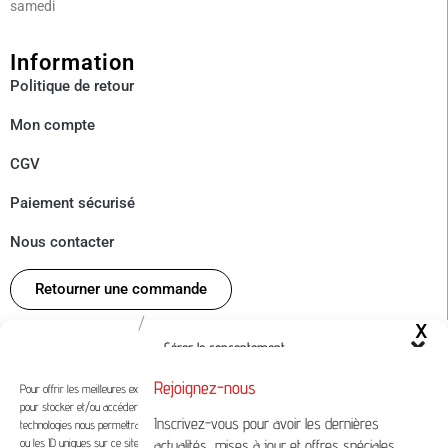
samedi
Information
Politique de
retour
Mon compte
CGV
Paiement sécurisé
Nous contacter
Retourner une commande
/
À Propos
Gérer le consentement
Rejoignez-nous
Pour offrir les meilleures expériences, nous utilisons des technologies telles que les cookies
Noubliez pas la newsletter de Nadia
pour stocker et/ou accéder aux informations des appareils. Le fait de consentir à ces
Inscrivez-vous pour avoir les dernières
technologies nous permettra de traiter des données telles que le comportement de navigation
ou les ID uniques sur ce site. Le fait de ne pas consentir ou de retirer son consentement peut
actualités, mises à jour et offres spéciales.