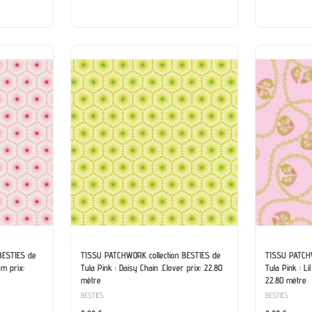
BESTIES de
TISSU PATCHWORK collection BESTIES de
TISSU PATCHW
om prix:
Tula Pink : Daisy Chain .Clover prix: 22.80
Tula Pink : L
mètre
22.80 mètre
BESTIES
BESTIES