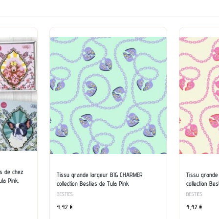
ls de chez
Tissu grande largeur BIG CHARMER
Tissu grande
ula Pink.
collection Besties de Tula Pink
collection Bes
BESTIES
BESTIES
4,42
€
4,42
€