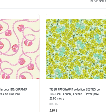
Tri par défaut
 largeur BIG CHARMER
TISSU PATCHWORK collection BESTIES de
ties de Tula Pink
Tula Pink : Chubby Cheeks . Clover prix:
22.80 mètre
BESTIES
2,28
€