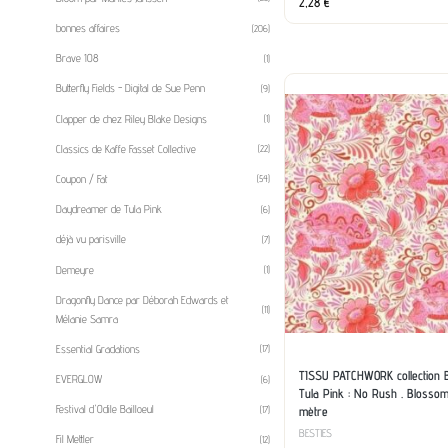
2,28
€
bonnes affaires
(206)
Brave 108
(1)
Butterfly Fields - Digital de Sue Penn
(9)
Clapper de chez Riley Blake Designs
(1)
Classics de Kaffe Fasset Collective
(22)
Coupon / Fat
(54)
Daydreamer de Tula Pink
(6)
déjà vu parisville
(7)
Demeyre
(1)
Dragonfly Dance par Déborah Edwards et
(11)
Mélanie Samra
Essential Gradations
(17)
TISSU PATCHWORK collection 
EVERGLOW
(6)
Tula Pink : No Rush . Blossom
Festival d'Odile Bailloeul
mètre
(17)
BESTIES
Fil Mettler
(12)