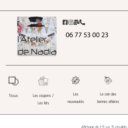
Les
Le coin des
Tissus
Les coupons /
nouveautés
bonnes affaires
Les fats
Affichage de 1–9 sur 15 résultats