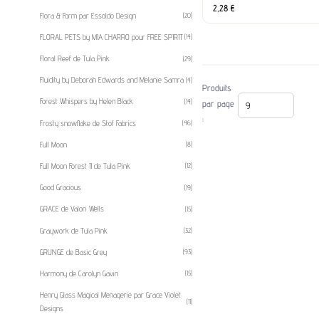
2,28
€
Flora & Form par Essoldo Design
(20)
FLORAL PETS by MIA CHARRO pour FREE SPIRIT
(14)
Floral Reef de Tula Pink
(29)
Fluidity by Deborah Edwards and Melanie Samra
(4)
Produits
Forest Whispers by Helen Black
par page
(14)
:
Frosty snowflake de Stof Fabrics
(46)
Full Moon
(8)
Full Moon Forest II de Tula Pink
(12)
Good Gracious
(19)
GRACE de Valori Wells
(15)
Graywork de Tula Pink
(32)
GRUNGE de Basic Grey
(93)
Harmony de Carolyn Gavin
(15)
Henry Glass Magical Menagerie par Grace Violet
(11)
Designs