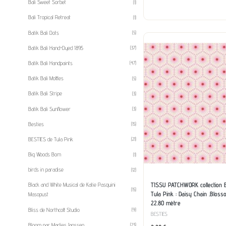
Bali Sweet Sorbet
(1)
Bali Tropical Retreat
(1)
Batik Bali Dots
(5)
Batik Bali Hand-Dyed 1895
(37)
Batik Bali Handpaints
(47)
Batik Bali Mottles
(5)
Batik Bali Stripe
(3)
Batik Bali Sunflower
(3)
Besties
(15)
BESTIES de Tula Pink
(21)
Big Woods Bom
(1)
birds in paradise
(12)
TISSU PATCHWORK collection 
Black and White Musical de Katie Pasquini
(15)
Tula Pink : Daisy Chain .Bloss
Masopust
22.80 mètre
Bliss de Northcott Studio
(9)
BESTIES
Bloom par Marlies Janssen
(23)