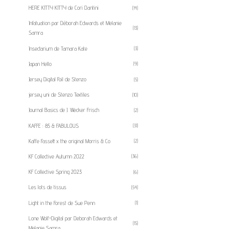
HERE KITTY KITTY de Cori Dantini
(14)
Infatuation par Déborah Edwards et Melanie
(13)
Samra
Insectarium de Tamara Kate
(3)
Japan Hello
(9)
Jersey Digital Foil de Stenzo
(5)
jersey uni de Stenzo Textiles
(10)
Journal Basics de J. Wecker Frisch
(2)
KAFFE : 85 & FABULOUS
(31)
Kaffe Fassett x the original Morris & Co
(2)
KF Collective Autumn 2022
(36)
KF Collective Spring 2023
(6)
Les lots de tissus
(54)
Light in the Forest de Sue Penn
(1)
Lone Wolf-Digital par Deborah Edwards et
(15)
Melanie Samra