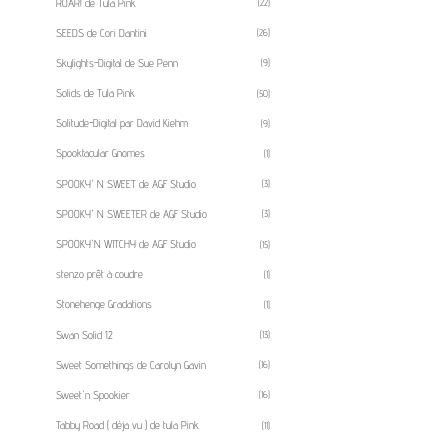
ROAR! de Tula Pink
(22)
SEEDS de Cori Dantini
(26)
Skylights-Digital de Sue Penn
(9)
Solids de Tula Pink
(50)
Solitude-Digital par David Kiehm
(9)
Spooktacular Gnomes
(1)
SPOOKY' N SWEET de AGF Studio
(3)
SPOOKY' N SWEETER de AGF Studio
(3)
SPOOKY'N WITCHY de AGF Studio
(15)
stenzo prêt à coudre
(1)
Stonehenge Gradations
(1)
Swan Solid 12
(13)
Sweet Somethings de Carolyn Gavin
(16)
Sweet'n Spookier
(16)
Tabby Road ( déja vu ) de tula Pink
(11)