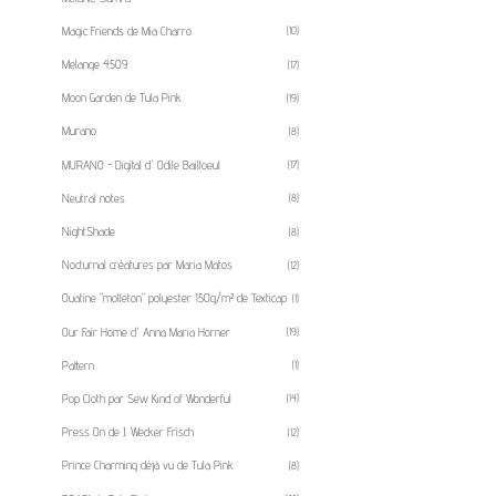
Magic Friends de Mia Charro
(10)
Melange 4509
(17)
Moon Garden de Tula Pink
(19)
Murano
(8)
MURANO - Digital d' Odile Bailloeul
(17)
Neutral notes
(8)
NightShade
(8)
Nocturnal créatures par Maria Matos
(12)
Ouatine "molleton" polyester 150g/m² de Texticap
(1)
Our Fair Home d' Anna Maria Horner
(19)
Pattern
(1)
Pop Cloth par Sew Kind of Wonderful
(14)
Press On de J. Wecker Frisch
(12)
Prince Charming déjà vu de Tula Pink
(8)