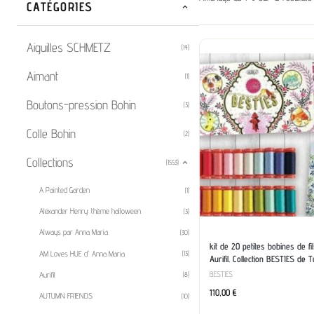
CATÉGORIES
Aiguilles SCHMETZ
(14)
Aimant
(1)
Boutons-pression Bohin
(3)
Colle Bohin
(2)
Collections
(1553)
A Painted Garden
(1)
Alexander Henry: thème halloween
(3)
Always par Anna Maria
(30)
kit de 20 petites bobines de fi
AM Loves HUE d' Anna Maria
(13)
Aurifil. Collection BESTIES de T
BESTIES
Aurifil
(8)
110,00
€
AUTUMN FRIENDS
(10)