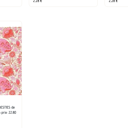
2,28
€
2,28
€
BESTIES de
 prix: 22.80