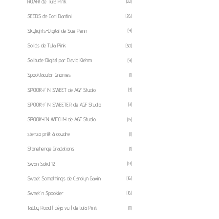
ROAR! de Tula Pink
(22)
SEEDS de Cori Dantini
(26)
Skylights-Digital de Sue Penn
(9)
Solids de Tula Pink
(50)
Solitude-Digital par David Kiehm
(9)
Spooktacular Gnomes
(1)
SPOOKY' N SWEET de AGF Studio
(3)
SPOOKY' N SWEETER de AGF Studio
(3)
SPOOKY'N WITCHY de AGF Studio
(15)
stenzo prêt à coudre
(1)
Stonehenge Gradations
(1)
Swan Solid 12
(13)
Sweet Somethings de Carolyn Gavin
(16)
Sweet'n Spookier
(16)
Tabby Road ( déja vu ) de tula Pink
(11)