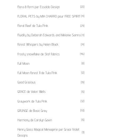
Flora & Form par Essoldo Design
(20)
FLORAL PETS by MIA CHARRO pour FREE SPIRIT
(14)
Floral Reef de Tula Pink
(29)
Fluidity by Deborah Edwards and Melanie Samra
(4)
Forest Whispers by Helen Black
(14)
Frosty snowflake de Stof Fabrics
(46)
Full Moon
(8)
Full Moon Forest II de Tula Pink
(12)
Good Gracious
(19)
GRACE de Valori Wells
(15)
Graywork de Tula Pink
(32)
GRUNGE de Basic Grey
(93)
Harmony de Carolyn Gavin
(15)
Henry Glass Magical Menagerie par Grace Violet
(11)
Designs