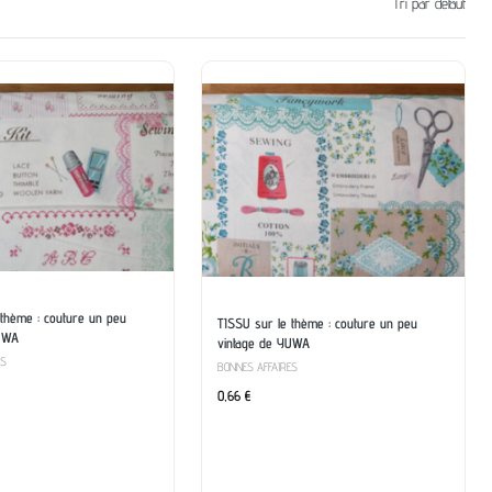
Tri par défaut
 thème : couture un peu
TISSU sur le thème : couture un peu
YUWA
vintage de YUWA
ES
BONNES AFFAIRES
0,66
€