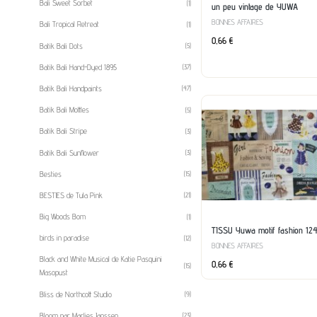
Bali Sweet Sorbet
(1)
un peu vintage de YUWA
BONNES AFFAIRES
Bali Tropical Retreat
(1)
0,66
€
Batik Bali Dots
(5)
Batik Bali Hand-Dyed 1895
(37)
Batik Bali Handpaints
(47)
Batik Bali Mottles
(5)
Batik Bali Stripe
(3)
Batik Bali Sunflower
(3)
Besties
(15)
BESTIES de Tula Pink
(21)
Big Woods Bom
(1)
TISSU Yuwa motif fashion 124
birds in paradise
(12)
BONNES AFFAIRES
Black and White Musical de Katie Pasquini
0,66
€
(15)
Masopust
Bliss de Northcott Studio
(9)
Bloom par Marlies Janssen
(23)