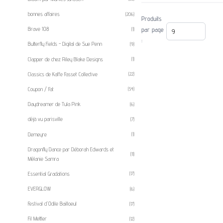
bonnes affaires
(206)
Produits
par page
Brave 108
(1)
:
Butterfly Fields - Digital de Sue Penn
(9)
Clapper de chez Riley Blake Designs
(1)
Classics de Kaffe Fasset Collective
(22)
Coupon / Fat
(54)
Daydreamer de Tula Pink
(6)
déjà vu parisville
(7)
Demeyre
(1)
Dragonfly Dance par Déborah Edwards et
(11)
Mélanie Samra
Essential Gradations
(17)
EVERGLOW
(6)
Festival d'Odile Bailloeul
(17)
Fil Mettler
(12)