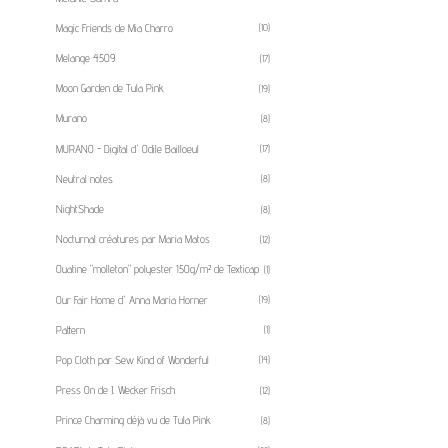
Magic Friends de Mia Charro
(10)
Melange 4509
(17)
Moon Garden de Tula Pink
(19)
Murano
(8)
MURANO - Digital d' Odile Bailloeul
(17)
Neutral notes
(8)
NightShade
(8)
Nocturnal créatures par Maria Matos
(12)
Ouatine "molleton" polyester 150g/m² de Texticap
(1)
Our Fair Home d' Anna Maria Horner
(19)
Pattern
(1)
Pop Cloth par Sew Kind of Wonderful
(14)
Press On de J. Wecker Frisch
(12)
Prince Charming déjà vu de Tula Pink
(8)