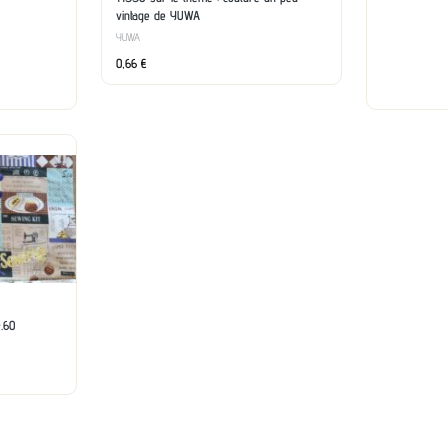
vintage de YUWA
YUWA
0,66
€
.60