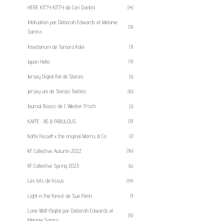
HERE KITTY KITTY de Cori Dantini
(14)
Infatuation par Déborah Edwards et Melanie
(13)
Samra
Insectarium de Tamara Kate
(3)
Japan Hello
(9)
Jersey Digital Foil de Stenzo
(5)
jersey uni de Stenzo Textiles
(10)
Journal Basics de J. Wecker Frisch
(2)
KAFFE : 85 & FABULOUS
(31)
Kaffe Fassett x the original Morris & Co
(2)
KF Collective Autumn 2022
(36)
KF Collective Spring 2023
(6)
Les lots de tissus
(54)
Light in the Forest de Sue Penn
(1)
Lone Wolf-Digital par Deborah Edwards et
(15)
Melanie Samra