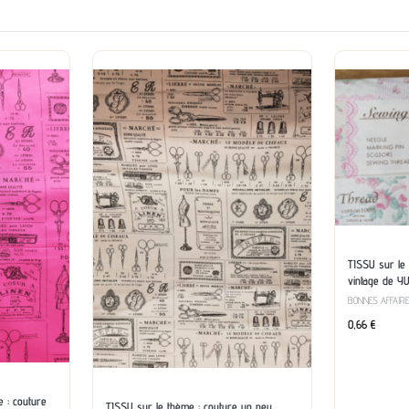
TISSU sur le
vintage de 
BONNES AFFAIR
0,66
€
 : couture
TISSU sur le thème : couture un peu