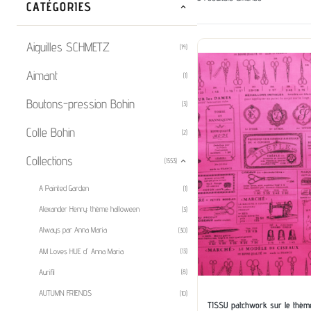
CATÉGORIES
Aiguilles SCHMETZ
(14)
Aimant
(1)
Boutons-pression Bohin
(3)
Colle Bohin
(2)
Collections
(1553)
A Painted Garden
(1)
Alexander Henry: thème halloween
(3)
Always par Anna Maria
(30)
AM Loves HUE d' Anna Maria
(13)
Aurifil
(8)
AUTUMN FRIENDS
(10)
TISSU patchwork sur le thème