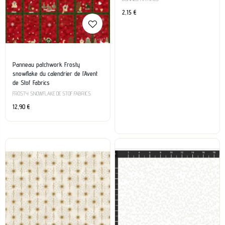
2,15
€
Panneau patchwork Frosty
snowflake du calendrier de l’Avent
de Stof Fabrics
FROSTY SNOWFLAKE DE STOF FABRICS
12,90
€