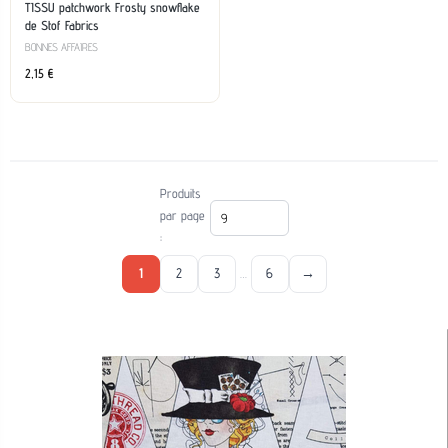
TISSU patchwork Frosty snowflake
de Stof Fabrics
BONNES AFFAIRES
2,15
€
Produits
par page
:
1
2
3
…
6
→