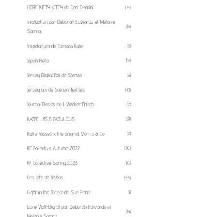
HERE KITTY KITTY de Cori Dantini
(14)
Infatuation par Déborah Edwards et Melanie
(13)
Samra
Insectarium de Tamara Kate
(3)
Japan Hello
(9)
Jersey Digital Foil de Stenzo
(5)
jersey uni de Stenzo Textiles
(10)
Journal Basics de J. Wecker Frisch
(2)
KAFFE : 85 & FABULOUS
(31)
Kaffe Fassett x the original Morris & Co
(2)
KF Collective Autumn 2022
(36)
KF Collective Spring 2023
(6)
Les lots de tissus
(54)
Light in the Forest de Sue Penn
(1)
Lone Wolf-Digital par Deborah Edwards et
(15)
Melanie Samra