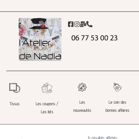
Les
Le coin des
Tissus
Les coupons /
nouveautés
bonnes affaires
Les fats
6 résultats affichés