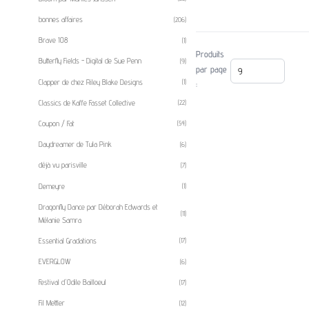
bonnes affaires
(206)
Brave 108
(1)
Produits
Butterfly Fields - Digital de Sue Penn
(9)
par page
Clapper de chez Riley Blake Designs
(1)
:
Classics de Kaffe Fasset Collective
(22)
Coupon / Fat
(54)
Daydreamer de Tula Pink
(6)
déjà vu parisville
(7)
Demeyre
(1)
Dragonfly Dance par Déborah Edwards et
(11)
Mélanie Samra
Essential Gradations
(17)
EVERGLOW
(6)
Festival d'Odile Bailloeul
(17)
Fil Mettler
(12)