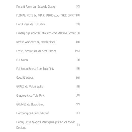
Flora & Form par Essoldo Design
(20)
FLORAL PETS by MIA CHARRO pour FREE SPIRIT
(14)
Floral Reef de Tula Pink
(29)
Fluidity by Deborah Edwards and Melanie Samra
(4)
Forest Whispers by Helen Black
(14)
Frosty snowflake de Stof Fabrics
(46)
Full Moon
(8)
Full Moon Forest II de Tula Pink
(12)
Good Gracious
(19)
GRACE de Valori Wells
(15)
Graywork de Tula Pink
(32)
GRUNGE de Basic Grey
(93)
Harmony de Carolyn Gavin
(15)
Henry Glass Magical Menagerie par Grace Violet
(11)
Designs