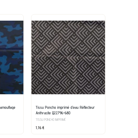
Camouflage
Tissu Poncho imprimé d’eau Réflecteur
Anthracite Q22796-680
TISSU PONCHO IMPRIMÉ
1,16
€