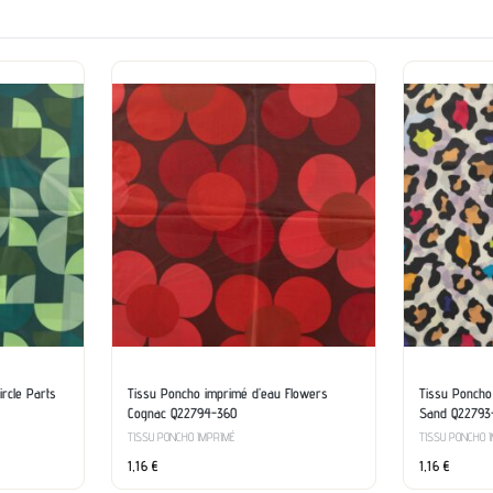
rcle Parts
Tissu Poncho imprimé d’eau Flowers
Tissu Poncho
Cognac Q22794-360
Sand Q22793
TISSU PONCHO IMPRIMÉ
TISSU PONCHO 
1,16
€
1,16
€