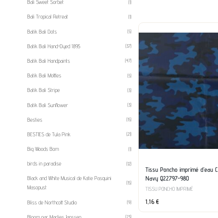
Bali Sweet Sorbet
(1)
Bali Tropical Retreat
(1)
Batik Bali Dots
(5)
Batik Bali Hand-Dyed 1895
(37)
Batik Bali Handpaints
(47)
Batik Bali Mottles
(5)
Batik Bali Stripe
(3)
Batik Bali Sunflower
(3)
Besties
(15)
BESTIES de Tula Pink
(21)
Big Woods Bom
(1)
birds in paradise
(12)
Tissu Poncho imprimé d’eau 
Navy Q22797-980
Black and White Musical de Katie Pasquini
(15)
Masopust
TISSU PONCHO IMPRIMÉ
1,16
€
Bliss de Northcott Studio
(9)
Bloom par Marlies Janssen
(23)