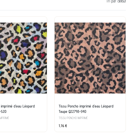
Tri par défaut
 imprimé d’eau Léopard
Tissu Poncho imprimé d’eau Léopard
-520
Taupe Q22793-540
IMPRIMÉ
TISSU PONCHO IMPRIMÉ
1,16
€