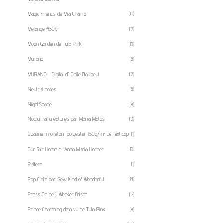
Magic Friends de Mia Charro
(10)
Melange 4509
(17)
Moon Garden de Tula Pink
(19)
Murano
(8)
MURANO - Digital d' Odile Bailloeul
(17)
Neutral notes
(8)
NightShade
(8)
Nocturnal créatures par Maria Matos
(12)
Ouatine "molleton" polyester 150g/m² de Texticap
(1)
Our Fair Home d' Anna Maria Horner
(19)
Pattern
(1)
Pop Cloth par Sew Kind of Wonderful
(14)
Press On de J. Wecker Frisch
(12)
Prince Charming déjà vu de Tula Pink
(8)