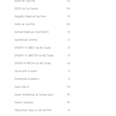
ROAR! de Tula Pink
(22)
SEEDS de Cori Dantini
(26)
Skylights-Digital de Sue Penn
(9)
Solids de Tula Pink
(50)
Solitude-Digital par David Kiehm
(9)
Spooktacular Gnomes
(1)
SPOOKY' N SWEET de AGF Studio
(3)
SPOOKY' N SWEETER de AGF Studio
(3)
SPOOKY'N WITCHY de AGF Studio
(15)
stenzo prêt à coudre
(1)
Stonehenge Gradations
(1)
Swan Solid 12
(13)
Sweet Somethings de Carolyn Gavin
(16)
Sweet'n Spookier
(16)
Tabby Road ( déja vu ) de tula Pink
(11)