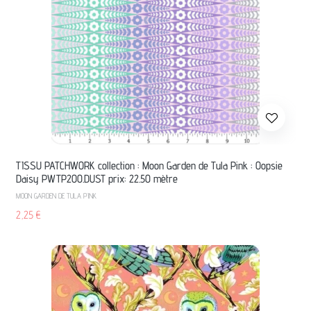
TISSU PATCHWORK collection : Moon Garden de Tula Pink : Oopsie
Daisy PWTP200.DUST prix: 22.50 mètre
MOON GARDEN DE TULA PINK
2,25
€