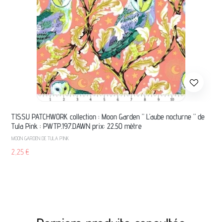
TISSU PATCHWORK collection : Moon Garden ” L’aube nocturne ” de
Tula Pink : PWTP.197.DAWN prix: 22.50 mètre
MOON GARDEN DE TULA PINK
2,25
€