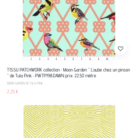
TISSU PATCHWORK collection : Moon Garden ” L’aube chez un pinson
” de Tula Pink : PWTP198.DAWN prix: 22.50 mètre
MOON GARDEN DE TULA PINK
2,25
€