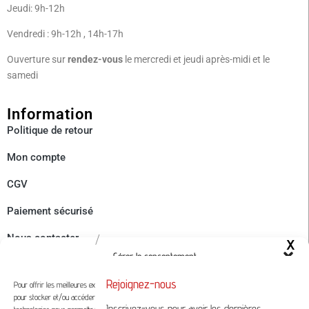
Jeudi: 9h-12h
Vendredi : 9h-12h , 14h-17h
Ouverture sur
rendez-vous
le mercredi et jeudi après-midi et le
samedi
Information
Politique de
retour
Mon compte
CGV
Paiement sécurisé
Nous contacter
/
Gérer le consentement
Retourner une commande
Rejoignez-nous
Pour offrir les meilleures expériences, nous utilisons des technologies telles que les cookies
pour stocker et/ou accéder aux informations des appareils. Le fait de consentir à ces
À Propos
Inscrivez-vous pour avoir les dernières