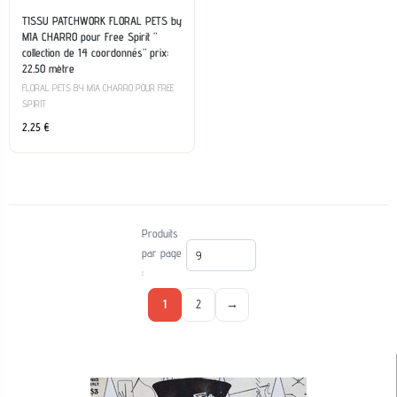
TISSU PATCHWORK FLORAL PETS by
MIA CHARRO pour Free Spirit ”
collection de 14 coordonnés” prix:
22.50 mètre
FLORAL PETS BY MIA CHARRO POUR FREE
SPIRIT
2,25
€
Produits
par page
:
1
2
→