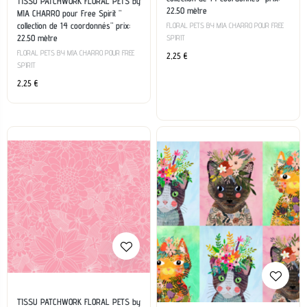
TISSU PATCHWORK FLORAL PETS by
22.50 mètre
MIA CHARRO pour Free Spirit ”
collection de 14 coordonnés” prix:
FLORAL PETS BY MIA CHARRO POUR FREE
22.50 mètre
SPIRIT
FLORAL PETS BY MIA CHARRO POUR FREE
2,25
€
SPIRIT
2,25
€
TISSU PATCHWORK FLORAL PETS by