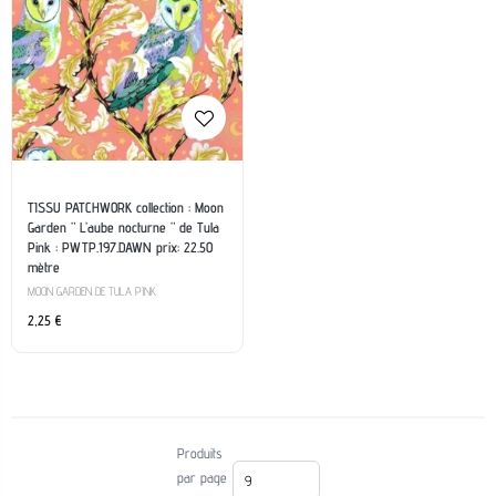
TISSU PATCHWORK collection : Moon
Garden ” L’aube nocturne ” de Tula
Pink : PWTP.197.DAWN prix: 22.50
mètre
MOON GARDEN DE TULA PINK
2,25
€
Produits
par page