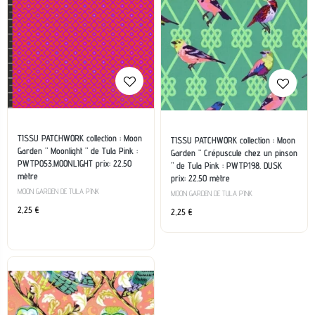
TISSU PATCHWORK collection : Moon
TISSU PATCHWORK collection : Moon
Garden ” Moonlight ” de Tula Pink :
Garden ” Crépuscule chez un pinson
PWTP053.MOONLIGHT prix: 22.50
” de Tula Pink : PWTP198. DUSK
mètre
prix: 22.50 mètre
MOON GARDEN DE TULA PINK
MOON GARDEN DE TULA PINK
2,25
€
2,25
€