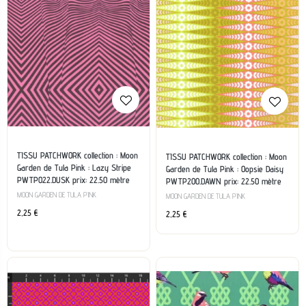
TISSU PATCHWORK collection : Moon
TISSU PATCHWORK collection : Moon
Garden de Tula Pink : Lazy Stripe
Garden de Tula Pink : Oopsie Daisy
PWTP022.DUSK prix: 22.50 mètre
PWTP200.DAWN prix: 22.50 mètre
MOON GARDEN DE TULA PINK
MOON GARDEN DE TULA PINK
2,25
€
2,25
€