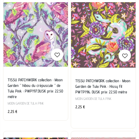
TISSU PATCHWORK collection : Moon
TISSU PATCHWORK collection : Moon
Garden ” hibou du crépuscule ” de
Garden de Tula Pink : Hissy Fit
Tula Pink : PWP197.DUSK prix: 22.50
PWTP196. DUSK prix: 22.50 mètre
mètre
MOON GARDEN DE TULA PINK
MOON GARDEN DE TULA PINK
2,25
€
2,25
€